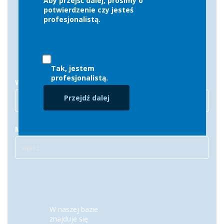
Aby przejść dalej, prosimy o
potwierdzenie czy jesteś
wybierz z listy
profesjonalistą.
Tak, jestem
profesjonalistą.
Województwo
Przejdź dalej
wszędzie
Możesz wpisać imię i nazwisko
W naszej bazie
znajduje się