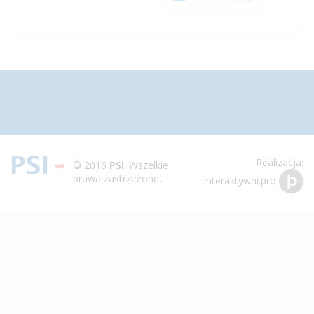
Toggle
navigation
Realizacja:
© 2016
PSI
. Wszelkie
prawa zastrzeżone.
interaktywni.pro