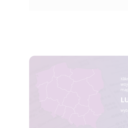
Klik
woj
map
L
wybi