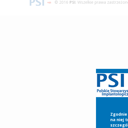
© 2016
PSI
. Wszelkie prawa zastrzeżon
Zgodnie 
na niej 
szczegó