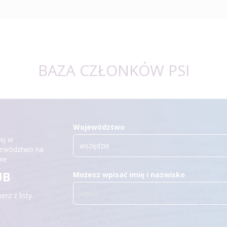
BAZA CZŁONKÓW PSI
Województwo
nij w
wszędzie
ewództwo na
ie
UB
Możesz wpisać imię i nazwisko
erz z listy