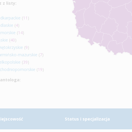
z listy:
dkarpackie
(
11
)
dlaskie
(
4
)
morskie
(
14
)
ąskie
(
40
)
iętokrzyskie
(
9
)
rmińsko-mazurskie
(
7
)
elkopolskie
(
39
)
chodniopomorskie
(
19
)
lantologa:
iejscowość
Status i specjalizacja