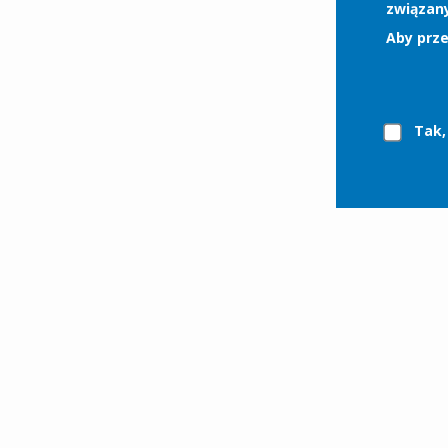
związan
Aby prze
Tak,