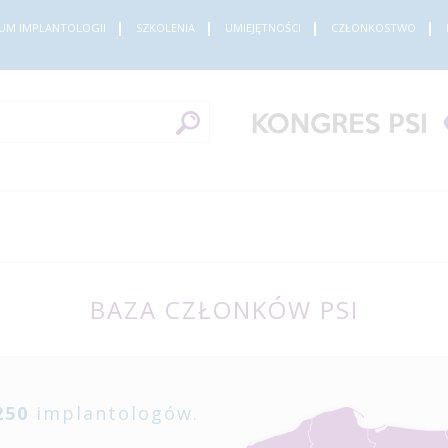
UM IMPLANTOLOGII
SZKOLENIA
UMIEJĘTNOŚCI
CZŁONKOSTWO
BAZA CZŁONKÓW PSI
250
implantologów.