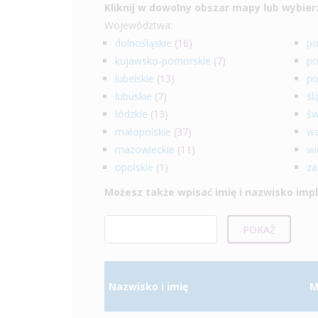
Kliknij w dowolny obszar mapy lub wybierz 
Województwa:
dolnośląskie
(
16
)
po
kujawsko-pomorskie
(
7
)
po
lubelskie
(
13
)
po
lubuskie
(
7
)
śl
łódzkie
(
13
)
św
małopolskie
(
37
)
wa
mazowieckie
(
11
)
wi
opolskie
(
1
)
za
Możesz także wpisać imię i nazwisko imp
Nazwisko i imię
M