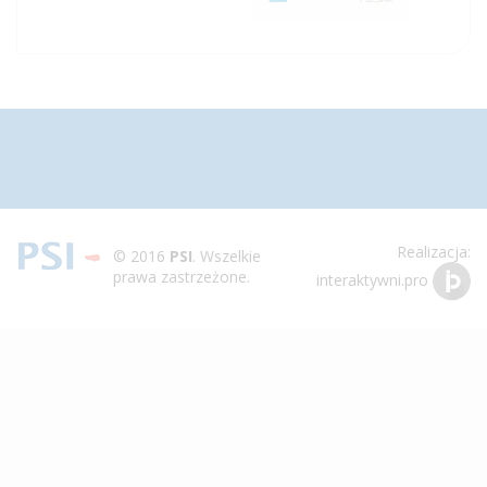
Toggle
navigation
Realizacja:
© 2016
PSI
. Wszelkie
prawa zastrzeżone.
interaktywni.pro