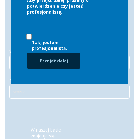
Aby przejść dalej, prosimy o
potwierdzenie czy jesteś
wybierz z listy
profesjonalistą.
Tak, jestem
profesjonalistą.
Województwo
Przejdź dalej
wszędzie
Możesz wpisać imię i nazwisko
W naszej bazie
znajduje się