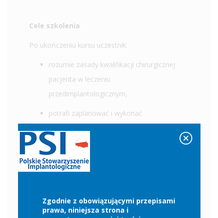
Cele szkolenia
Po ukończeniu kursu uczestnik:
rozumie zasady kwalifikacji chirurgicznej
pacjenta w leczeniu
przedimplantologicznym,
potrafi zaplanować i wykonać
atraumatyczną ekstrakcję,
zna zasady pracy na tkankach miękkich i
doboru techniki szycia,
swobodnie posługuje się podstawowym
instrumentarium chirurgicznym,
Zgodnie z obowiązującymi przepisami
prawa, niniejsza strona i
rozumie granice i możliwości implantacji