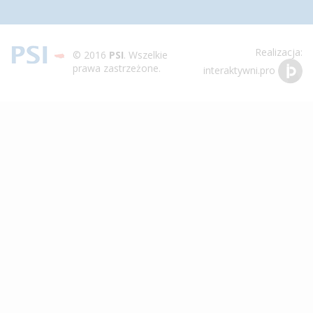
navigation
Realizacja:
© 2016
PSI
. Wszelkie
prawa zastrzeżone.
interaktywni.pro