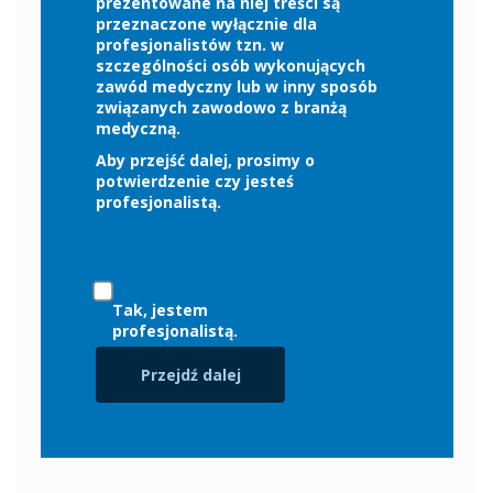
prezentowane na niej treści są
przeznaczone wyłącznie dla
natychmiastowej,
profesjonalistów tzn. w
szczególności osób wykonujących
jest przygotowany do dalszego kształcenia
zawód medyczny lub w inny sposób
implantologicznego.
związanych zawodowo z branżą
medyczną.
Kurs stanowi
rekomendowane przygotowanie
Aby przejść dalej, prosimy o
kompetencyjne
potwierdzenie czy jesteś
przed udziałem w Curriculum
profesjonalistą.
Implantologii PSI.
Informacje organizacyjne
Tak, jestem
profesjonalistą.
Termin:
27–28 lutego 2026 r.
dzień 1: 9-00 do 17.00
Przejdź dalej
Kolacja 20.00
dzień 2: 9.00 do17.00